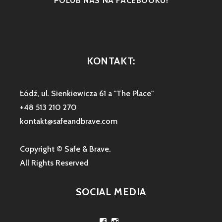
POLUB NAS NA FACEBOOKU!
KONTAKT:
Łódź, ul. Sienkiewicza 61 a "The Place"
+48 513 210 270
kontakt@safeandbrave.com
Copyright © Safe & Brave.
All Rights Reserved
SOCIAL MEDIA
Zobacz
Zobacz