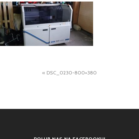
Nawigacja
DSC_0230-800×380
wpisu