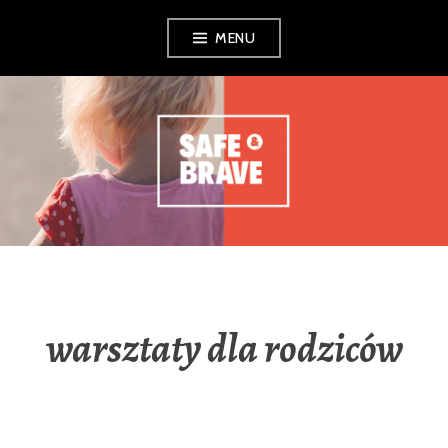
Skip
MENU
to
content
warsztaty dla rodziców